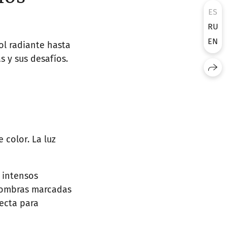
ES
RU
EN
ol radiante hasta
 y sus desafíos.
 color. La luz
s intensos
a sombras marcadas
fecta para