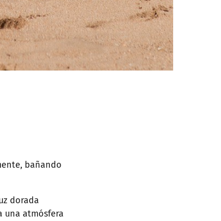
lmente, bañando
luz dorada
ea una atmósfera