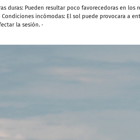
ras duras: Pueden resultar poco favorecedoras en los r
· Condiciones incómodas: El sol puede provocara a entr
ectar la sesión. ·